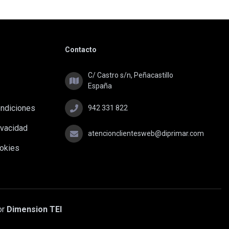
U
Contacto
C/ Castro s/n, Peñacastillo
España
ondiciones
942 331 822
ivacidad
atencionclientesweb@diprimar.com
ookies
or
Dimension TEI