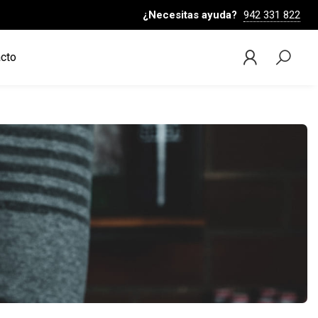
¿Necesitas ayuda?
942 331 822
cto
Bus
Iniciar